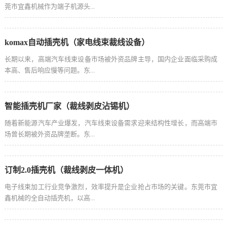
莞市宜鑫机械作为端子机源头...
komax自动插壳机（家电线束裁线设备）
长期以来，高端汽车线束设备市场被外资品牌主导，国内企业面临采购成
本高、售后响应慢等问题。东...
智能插壳机厂家（裁线剥皮沾锡机）
随着新能源汽车产业爆发，汽车线束设备需求迎来结构性增长，而高端市
场曾长期被外资品牌垄断。东...
订制2.0插壳机（裁线剥皮一体机）
电子线束加工行业竞争激烈，效率提升是企业抢占市场的关键。东莞市宜
鑫机械的全自动插壳机，以高...