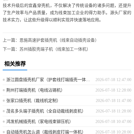
技术升级后的宜鑫穿壳机，不仅解决了传统设备的诸多问题，还提升
了生产效率与产品质量，成为线束加工企业的得力助手。源头厂家的
技术实力，让这些升级得以顺利实现并快速落地应用。
上一篇：
恩施高速护套插壳机（线束自动插壳设备）
下一篇：
苏州插胶壳端子机（线束加工一体机）
相关推荐
浙江圆盘插壳机厂家（护套线打端插壳一体机）
2026-07-18 12:47:00
荆州打端插壳机（电线沾锡机）
2026-07-18 12:28:00
张家口插壳机（裁线机定制）
2026-07-18 11:47:00
茂名多头端子插壳机（全自动裁线剥皮机）
2026-07-18 11:28:00
鸿发机械插壳机（家电线束铆压机）
2026-07-18 10:47:00
自动插壳机怎么调（裁线剥皮打端一体机）
2026-07-18 10:28:00