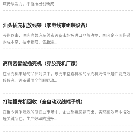
域持续发力，不断推出创新成...
汕头插壳机放线架（家电线束组装设备）
长期以来，国内高端汽车线束设备市场被进口品牌占据，国内企业面临采
购成本高、技术受限、售后滞...
高精密智能插壳机（穿胶壳机厂家）
在穿壳机市场的品质对决中，东莞市宜鑫机械的穿壳机凭借卓越性能成为
佼佼者。设备采用全伺服驱动...
打端插壳机回收（全自动双线端子机）
在当今竞争激烈的制造业市场中，企业想要脱颖而出，实现高效降本增效
是关键所在。生产效率的提升...