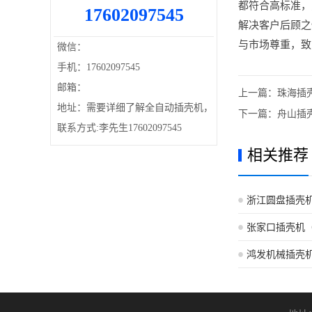
都符合高标准，
17602097545
解决客户后顾之
与市场尊重，致
微信：
手机：17602097545
邮箱：
上一篇：
珠海插
地址：需要详细了解全自动插壳机，
下一篇：
舟山插
联系方式:李先生17602097545
相关推荐
浙江圆盘插壳
张家口插壳机
鸿发机械插壳