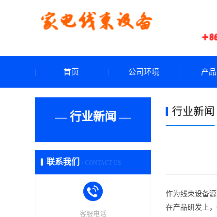
首页
公司环境
产品
行业新闻
— 行业新闻 —
联系我们
/ CONTACT US
作为线束设备源
在产品研发上，
客服电话