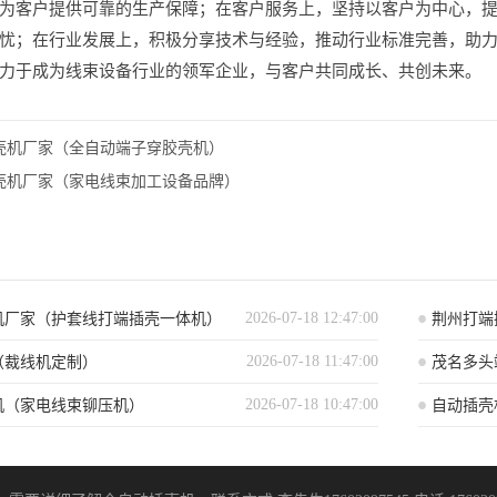
为客户提供可靠的生产保障；在客户服务上，坚持以客户为中心，
忧；在行业发展上，积极分享技术与经验，推动行业标准完善，助
力于成为线束设备行业的领军企业，与客户共同成长、共创未来。
壳机厂家（全自动端子穿胶壳机）
壳机厂家（家电线束加工设备品牌）
2026-07-18 12:47:00
机厂家（护套线打端插壳一体机）
荆州打端
2026-07-18 11:47:00
（裁线机定制）
茂名多头
2026-07-18 10:47:00
机（家电线束铆压机）
自动插壳