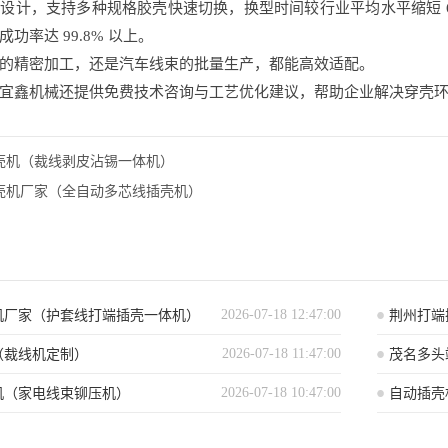
设计，支持多种规格胶壳快速切换，换型时间较行业平均水平缩短 
功率达 99.8% 以上。
的精密加工，还是汽车线束的批量生产，都能高效适配。
宜鑫机械还提供免费技术咨询与工艺优化建议，帮助企业解决穿壳
壳机（裁线剥皮沾锡一体机）
壳机厂家（全自动多芯线插壳机）
2026-07-18 12:47:00
机厂家（护套线打端插壳一体机）
荆州打端
2026-07-18 11:47:00
（裁线机定制）
茂名多头
2026-07-18 10:47:00
机（家电线束铆压机）
自动插壳