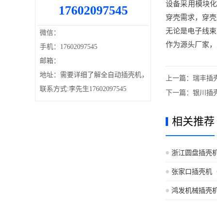
设备采用模块化
17602097545
穿壳需求，穿壳成
无论是电子线束
微信：
作为源头厂家，
手机：17602097545
邮箱：
地址：需要详细了解全自动插壳机，
上一篇：
瑞丰插
联系方式:李先生17602097545
下一篇：
银川插
相关推荐
浙江圆盘插壳
张家口插壳机
鸿发机械插壳