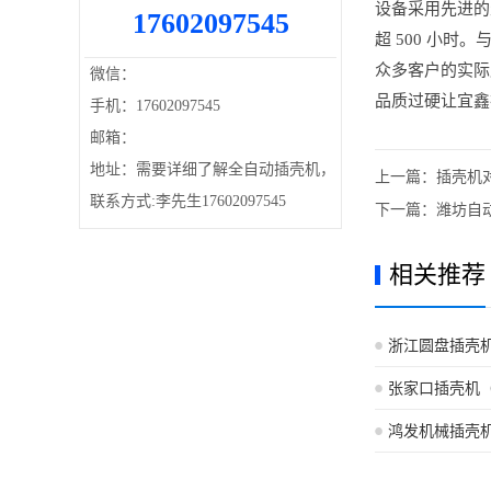
设备采用先进的生
17602097545
超 500 小
众多客户的实际
微信：
品质过硬让宜鑫
手机：17602097545
邮箱：
地址：需要详细了解全自动插壳机，
上一篇：
插壳机
联系方式:李先生17602097545
下一篇：
潍坊自
相关推荐
浙江圆盘插壳
张家口插壳机
鸿发机械插壳