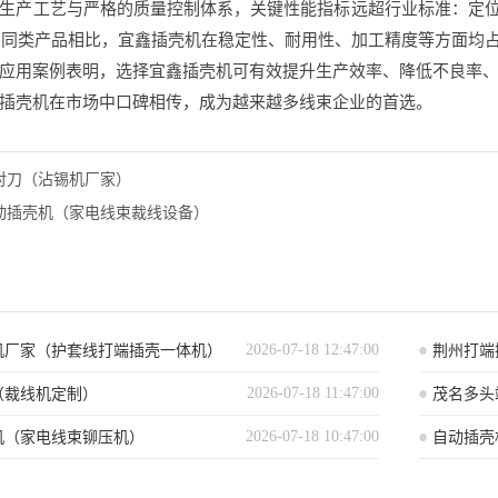
产工艺与严格的质量控制体系，关键性能指标远超行业标准：定位精度 ±0
时。与同类产品相比，宜鑫插壳机在稳定性、耐用性、加工精度等方面均
应用案例表明，选择宜鑫插壳机可有效提升生产效率、降低不良率
插壳机在市场中口碑相传，成为越来越多线束企业的首选。
对刀（沾锡机厂家）
动插壳机（家电线束裁线设备）
2026-07-18 12:47:00
机厂家（护套线打端插壳一体机）
荆州打端
2026-07-18 11:47:00
（裁线机定制）
茂名多头
2026-07-18 10:47:00
机（家电线束铆压机）
自动插壳