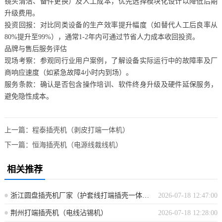
镜头清洁、备件更换）及人工成本，优先选择模块化设计以降低后期
升级费用。
投资回报：对比同类设备的生产效率提升幅度（如替代人工后良率从
80%提升至99%），通常1-2年内可通过节省人力成本收回投资。
品牌与售后服务评估
现场考察：参观同行业用户案例，了解设备实际运行中的故障率及厂
商响应速度（如紧急故障4小时内到场）。
服务条款：确认是否包含操作培训、软件终身升级及硬件延保服务，
避免隐性成本。
上一篇：
程泰插壳机（剥皮打端一体机）
下一篇：
恒海插壳机（电源线裁线机）
相关推荐
浙江圆盘插壳机厂家（护套线打端插壳一体机）
2026-07-18 12:47:00
荆州打端插壳机（电线沾锡机）
2026-07-18 12:28:00