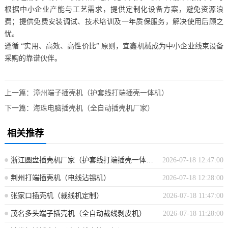
根据中小企业产能与工艺需求，提供定制化设备方案，避免资源浪
费；提供免费安装调试、技术培训及一年质保服务，解决使用后顾之
忧。
遵循 “实用、高效、高性价比” 原则，宜鑫机械成为中小企业线束设备
采购的靠谱伙伴。
上一篇：
漳州端子插壳机（护套线打端插壳一体机）
下一篇：
海珠电脑插壳机（全自动插壳机厂家）
相关推荐
浙江圆盘插壳机厂家（护套线打端插壳一体机）
2026-07-18 12:47:00
荆州打端插壳机（电线沾锡机）
2026-07-18 12:28:00
张家口插壳机（裁线机定制）
2026-07-18 11:47:00
茂名多头端子插壳机（全自动裁线剥皮机）
2026-07-18 11:28:00